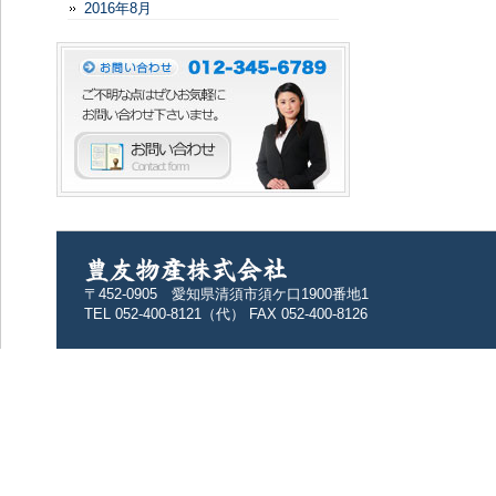
2016年8月
〒452-0905 愛知県清須市須ケ口1900番地1
TEL 052-400-8121（代） FAX 052-400-8126